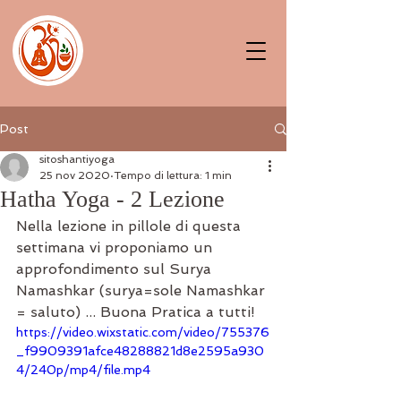
Post
sitoshantiyoga
25 nov 2020
Tempo di lettura: 1 min
Hatha Yoga - 2 Lezione
Nella lezione in pillole di questa 
settimana vi proponiamo un 
approfondimento sul Surya 
Namashkar (surya=sole Namashkar 
= saluto) ... Buona Pratica a tutti!
https://video.wixstatic.com/video/755376
_f9909391afce48288821d8e2595a930
4/240p/mp4/file.mp4