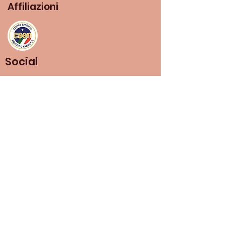
Affiliazioni
Social
+39 3497457005
sya.shantiyoga@gmail.co
m
Piazza Del Mercato 71, Borgo
San Lorenzo