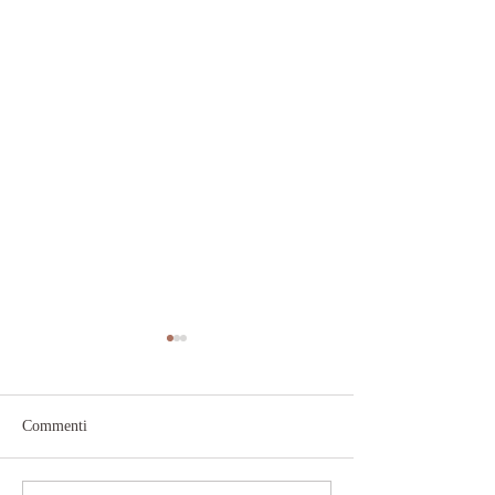
Commenti
kirtan Sabato 22 Marzo