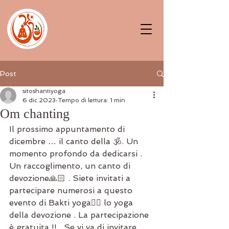
Post
sitoshantiyoga
6 dic 2023
Tempo di lettura: 1 min
Om chanting
Il prossimo appuntamento di 
dicembre … il canto della 🕉️. Un 
momento profondo da dedicarsi . 
Un raccoglimento, un canto di 
devozione🙏🏻 . Siete invitati a 
partecipare numerosi a questo 
evento di Bakti yoga🧘‍♀️ lo yoga 
della devozione . La partecipazione 
è gratuita !! . Se vi va di invitare 