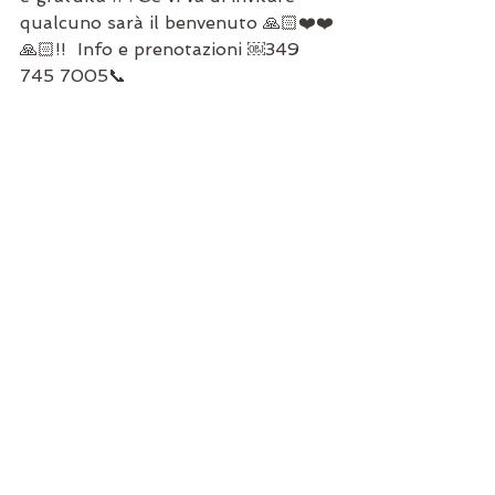
qualcuno sarà il benvenuto 🙏🏻❤️❤️
🙏🏻!!  Info e prenotazioni ￼⁨349 
745 7005⁩📞