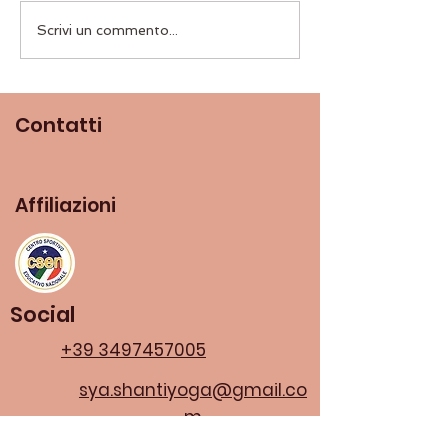
kirtan Sabato 22 Marzo
India tra Yoga e 
Scrivi un commento...
23 Novembre
Contatti
Affiliazioni
Social
+39 3497457005
sya.shantiyoga@gmail.co
m