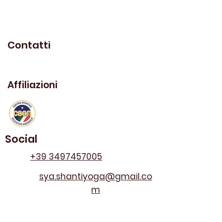
Contatti
Affiliazioni
Social
+39 3497457005
sya.shantiyoga@gmail.co
m
Piazza Del Mercato 71, Borgo
San Lorenzo