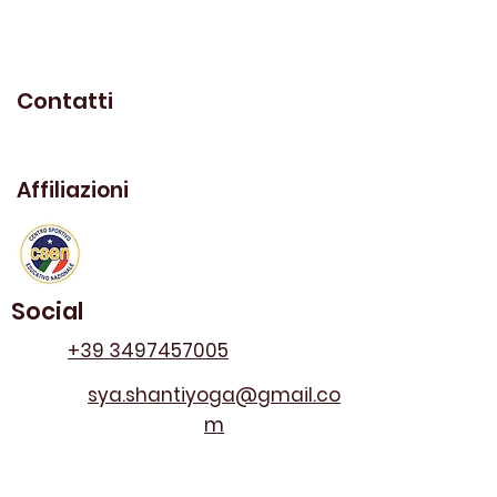
Contatti
Affiliazioni
Social
+39 3497457005
sya.shantiyoga@gmail.co
m
Piazza Del Mercato 71, Borgo
San Lorenzo